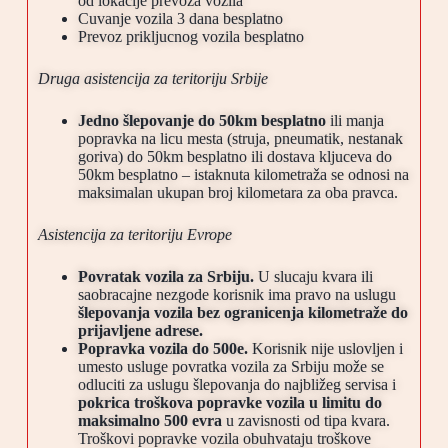
od lokacije prevoza vozila
Cuvanje vozila 3 dana besplatno
Prevoz prikljucnog vozila besplatno
Druga asistencija za teritoriju Srbije
Jedno šlepovanje do 50km besplatno
ili manja
popravka na licu mesta (struja, pneumatik, nestanak
goriva) do 50km besplatno ili dostava kljuceva do
50km besplatno – istaknuta kilometraža se odnosi na
maksimalan ukupan broj kilometara za oba pravca.
Asistencija za teritoriju Evrope
Povratak vozila za Srbiju.
U slucaju kvara ili
saobracajne nezgode korisnik ima pravo na uslugu
š
lepovanja vozila bez ogranicenja kilometraže do
prijavljene adrese.
Popravka vozila do 500e.
Korisnik nije uslovljen i
umesto usluge povratka vozila za Srbiju može se
odluciti za uslugu šlepovanja do najbližeg servisa i
pokrica troškova popravke vozila u limitu do
maksimalno 500 evra
u zavisnosti od tipa kvara.
Troškovi popravke vozila obuhvataju troškove