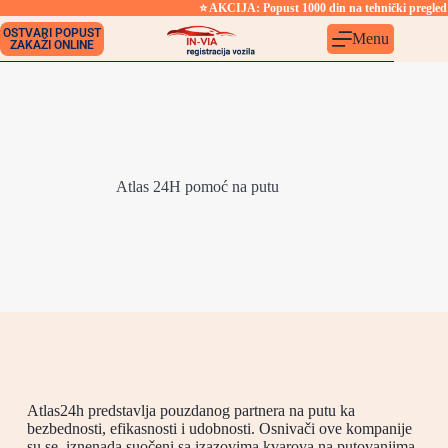
⭐ AKCIJA: Popust 1000 din na tehnički pregled za o
OSTVARI POPUST
Menu
ZAKAŽI ONLINE
Atlas 24H pomoć na putu
Atlas24h predstavlja pouzdanog partnera na putu ka
bezbednosti, efikasnosti i udobnosti. Osnivači ove kompanije
su se, iznenada suočeni sa izazovima kvarova na putovanjima,