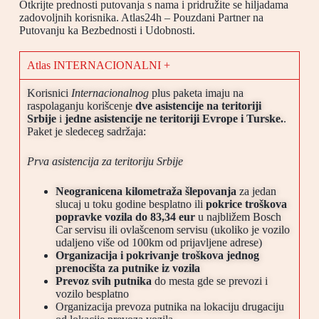
Otkrijte prednosti putovanja s nama i pridružite se hiljadama
zadovoljnih korisnika. Atlas24h – Pouzdani Partner na
Putovanju ka Bezbednosti i Udobnosti.
Atlas INTERNACIONALNI +
Korisnici
Internacionalnog
plus paketa imaju na
raspolaganju korišcenje
dve asistencije na teritoriji
Srbije
i
jedne asistencije ne teritoriji Evrope i Turske.
.
Paket je sledeceg sadržaja:
Prva asistencija za teritoriju Srbije
Neogranicena kilometraža šlepovanja
za jedan
slucaj u toku godine besplatno ili
pokrice troškova
popravke vozila do 83,34 eur
u najbližem Bosch
Car servisu ili ovlašcenom servisu (ukoliko je vozilo
udaljeno više od 100km od prijavljene adrese)
Organizacija i pokrivanje troškova jednog
prenocišta za putnike iz vozila
Prevoz svih putnika
do mesta gde se prevozi i
vozilo besplatno
Organizacija prevoza putnika na lokaciju drugaciju