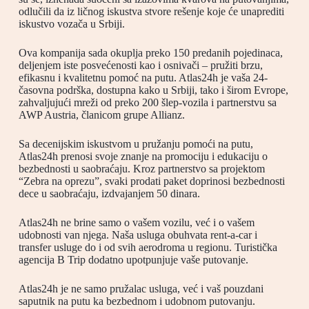
odlučili da iz ličnog iskustva stvore rešenje koje će unaprediti
iskustvo vozača u Srbiji.
Ova kompanija sada okuplja preko 150 predanih pojedinaca,
deljenjem iste posvećenosti kao i osnivači – pružiti brzu,
efikasnu i kvalitetnu pomoć na putu. Atlas24h je vaša 24-
časovna podrška, dostupna kako u Srbiji, tako i širom Evrope,
zahvaljujući mreži od preko 200 šlep-vozila i partnerstvu sa
AWP Austria, članicom grupe Allianz.
Sa decenijskim iskustvom u pružanju pomoći na putu,
Atlas24h prenosi svoje znanje na promociju i edukaciju o
bezbednosti u saobraćaju. Kroz partnerstvo sa projektom
“Zebra na oprezu”, svaki prodati paket doprinosi bezbednosti
dece u saobraćaju, izdvajanjem 50 dinara.
Atlas24h ne brine samo o vašem vozilu, već i o vašem
udobnosti van njega. Naša usluga obuhvata rent-a-car i
transfer usluge do i od svih aerodroma u regionu. Turistička
agencija B Trip dodatno upotpunjuje vaše putovanje.
Atlas24h je ne samo pružalac usluga, već i vaš pouzdani
saputnik na putu ka bezbednom i udobnom putovanju.