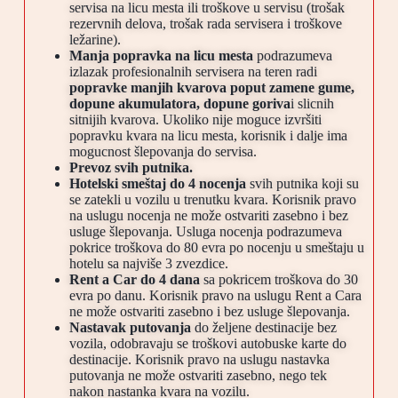
servisa na licu mesta ili troškove u servisu (trošak
rezervnih delova, trošak rada servisera i troškove
ležarine).
Manja popravka na licu mesta
podrazumeva
izlazak profesionalnih servisera na teren radi
popravke manjih kvarova poput zamene gume,
dopune akumulatora, dopune goriva
i slicnih
sitnijih kvarova. Ukoliko nije moguce izvršiti
popravku kvara na licu mesta, korisnik i dalje ima
mogucnost šlepovanja do servisa.
Prevoz svih putnika.
Hotelski smeštaj do 4 nocenja
svih putnika koji su
se zatekli u vozilu u trenutku kvara. Korisnik pravo
na uslugu nocenja ne može ostvariti zasebno i bez
usluge šlepovanja. Usluga nocenja podrazumeva
pokrice troškova do 80 evra po nocenju u smeštaju u
hotelu sa najviše 3 zvezdice.
Rent a Car do 4 dana
sa pokricem troškova do 30
evra po danu. Korisnik pravo na uslugu Rent a Cara
ne može ostvariti zasebno i bez usluge šlepovanja.
Nastavak putovanja
do željene destinacije bez
vozila, odobravaju se troškovi autobuske karte do
destinacije. Korisnik pravo na uslugu nastavka
putovanja ne može ostvariti zasebno, nego tek
nakon nastanka kvara na vozilu.