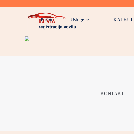
Početna
Usluge
KALKUL
KONTAKT