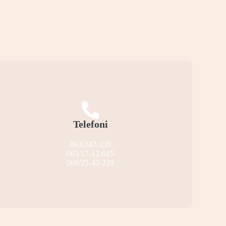
Telefoni
063/247-320
063/17-12-615
069/23-43-229