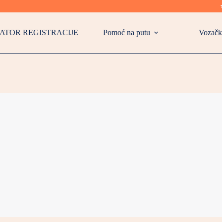
⭐ A
ATOR REGISTRACIJE
Pomoć na putu
Vozačk