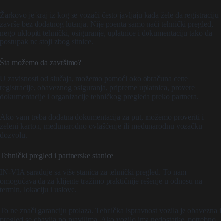
Žarkovo je kraj iz kog se vozači često javljaju kada žele da registraciju
završe bez dodatnog lutanja. Nije poenta samo naći tehnički pregled,
nego uklopiti tehnički, osiguranje, uplatnice i dokumentaciju tako da
postupak ne stoji zbog sitnice.
Šta možemo da završimo?
U zavisnosti od slučaja, možemo pomoći oko obračuna cene
registracije, obaveznog osiguranja, pripreme uplatnica, provere
dokumentacije i organizacije tehničkog pregleda preko partnera.
Ako vam treba dodatna dokumentacija za put, možemo proveriti i
zeleni karton, međunarodno ovlašćenje ili međunarodnu vozačku
dozvolu.
Tehnički pregled i partnerske stanice
IN-VIA sarađuje sa više stanica za tehnički pregled. To nam
omogućava da za klijente tražimo praktičnije rešenje u odnosu na
termin, lokaciju i uslove.
To ne znači garanciju prolaza. Tehnička ispravnost vozila je obavezna i
pregled se obavlja po pravilima. Ako vozilo ima nedostatke, potrebno