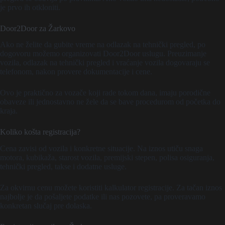
je prvo ih otkloniti.
Door2Door za Žarkovo
Ako ne želite da gubite vreme na odlazak na tehnički pregled, po
dogovoru možemo organizovati Door2Door uslugu. Preuzimanje
vozila, odlazak na tehnički pregled i vraćanje vozila dogovaraju se
telefonom, nakon provere dokumentacije i cene.
Ovo je praktično za vozače koji rade tokom dana, imaju porodične
obaveze ili jednostavno ne žele da se bave procedurom od početka do
kraja.
Koliko košta registracija?
Cena zavisi od vozila i konkretne situacije. Na iznos utiču snaga
motora, kubikaža, starost vozila, premijski stepen, polisa osiguranja,
tehnički pregled, takse i dodatne usluge.
Za okvirnu cenu možete koristiti kalkulator registracije. Za tačan iznos
najbolje je da pošaljete podatke ili nas pozovete, pa proveravamo
konkretan slučaj pre dolaska.