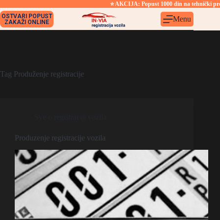
⭐ AKCIJA: Popust 1000 din na tehnički preg
Skip
OSTVARI POPUST
Menu
to
ZAKAŽI ONLINE
content
Tag
Produženje registracije
Sve o registraciji vozila
Produzenje registracije vozila