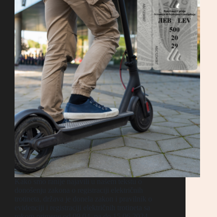
Kako smo ranije najavili u našem tekstu o
donošenju zakona o registraciji električnih
trotineta, država je donela zakon i pravilnik o
evidenciji i registraciji električnih trotineta sa
rokom primene od 09.04. pa do 15.06.2024.