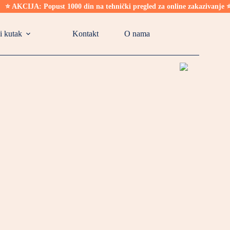
KCIJA: Popust 1000 din na tehnički pregled za online zakazivanje ⭐
i kutak
Kontakt
O nama