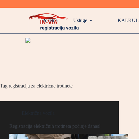
Skip
to
Početna
Usluge
KALKUL
content
Tag
registracija za elektricne trotinete
Električna vozila
Registracija električnih trotineta počinje danas!